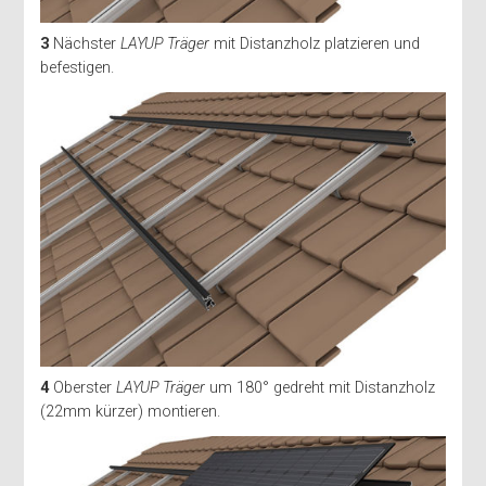
3
Nächster
LAYUP Träger
mit Distanzholz platzieren und
befestigen.
4
Oberster
LAYUP Träger
um 180° gedreht mit Distanzholz
(22mm kürzer) montieren.